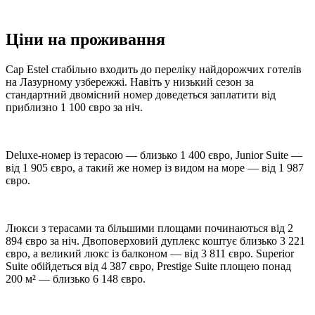
Ціни на проживання
Cap Estel стабільно входить до переліку найдорожчих готелів
на Лазурному узбережжі. Навіть у низький сезон за
стандартний двомісний номер доведеться заплатити від
приблизно 1 100 євро за ніч.
Deluxe-номер із терасою — близько 1 400 євро, Junior Suite —
від 1 905 євро, а такий же номер із видом на море — від 1 987
євро.
Люкси з терасами та більшими площами починаються від 2
894 євро за ніч. Двоповерховий дуплекс коштує близько 3 221
євро, а великий люкс із балконом — від 3 811 євро. Superior
Suite обійдеться від 4 387 євро, Prestige Suite площею понад
200 м² — близько 6 148 євро.