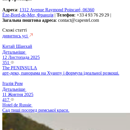
Адреса
:
1312 Avenue Raymond Poincaré, 06360
Èze‑Bord‑de‑Mer, Франція
|
Телефон
: +33 4 93 76 29 29 |
Загальна поштова адреса
:
contact@capestel.com
Схожі статті
дивитись усі
Китай
Шанхай
Детальніше
12 Листопада 2025
351
The PENINSULA
арт-деко, панорама на Хуанпу і формула ідеальної розкоші.
Італія
Рим
Детальніше
11 Жовтня 2025
417
Hotel de Russie
Cад тиші посеред римської краси.