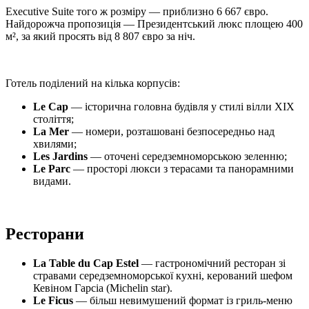
Executive Suite того ж розміру — приблизно 6 667 євро.
Найдорожча пропозиція — Президентський люкс площею 400
м², за який просять від 8 807 євро за ніч.
Готель поділений на кілька корпусів:
Le Cap
— історична головна будівля у стилі вілли XIX
століття;
La Mer
— номери, розташовані безпосередньо над
хвилями;
Les Jardins
— оточені середземноморською зеленню;
Le Parc
— просторі люкси з терасами та панорамними
видами.
Ресторани
La Table du Cap Estel
— гастрономічний ресторан зі
стравами середземноморської кухні, керований шефом
Кевіном Гарсіа (Michelin star).
Le Ficus
— більш невимушений формат із гриль-меню