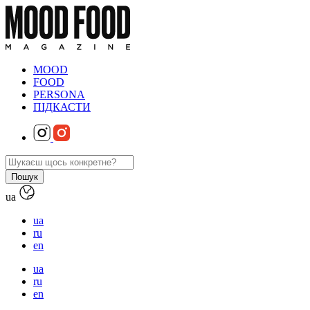
MOOD
FOOD
PERSONA
ПІДКАСТИ
ua
ua
ru
en
ua
ru
en