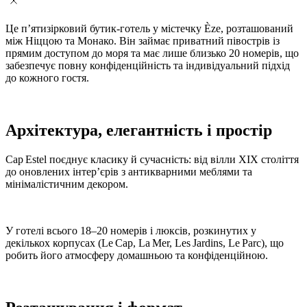
Це п’ятизірковий бутик-готель у містечку Èze, розташований
між Ніццою та Монако. Він займає приватний півострів із
прямим доступом до моря та має лише близько 20 номерів, що
забезпечує повну конфіденційність та індивідуальний підхід
до кожного гостя.
Архітектура, елегантність і простір
Cap Estel поєднує класику й сучасність: від вілли XIX століття
до оновлених інтер’єрів з антикварними меблями та
мінімалістичним декором.
У готелі всього 18–20 номерів і люксів, розкинутих у
декількох корпусах (Le Cap, La Mer, Les Jardins, Le Parc), що
робить його атмосферу домашньою та конфіденційною.