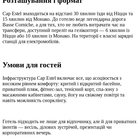
Розташування і формат
Cap Estel знаходиться на відстані 30 хвилин їзди від Ніцци та
15 хвилин від Монако. До готелю веде легендарна дорога
Basse Corniche, а для тих, хто не любить витрачати час на
трансфери, доступний переліт на гелікоптері — 6 хвилин із
Ніцци або 10 хвилин із Монако. На території є власні зарядні
станції для електромобілів.
Умови для гостей
Інфраструктура Cap Estel включає все, що асоціюється з
високим рівнем комфорту: критий і відкритий басейни,
приватний пляж, фітнес-зал, тенісний корт, спа-зону з
масажними кабінетами, сауну, йогу на свіжому повітрі та
навіть можливість снорклінгу.
Готель підходить не лише для відпочинку, але й для приватних
івентів — весіль, ділових зустрічей, презентацій чи
корпоративних вечерь.