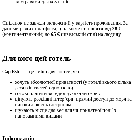
та стравами для компанії.
Сніданок не завжди включений у вартість проживання. За
даними різних платформ, ціна може становити від
28 €
(континентальний) до
65 €
(шведський стіл) на людину.
Для кого цей готель
Cap Estel — це вибір для гостей, які:
хочуть абсолютної приватності (у готелі всього кілька
десятків гостей одночасно)
готові платити за індивідуальний сервіс
цінують розкішні інтер’єри, прямий доступ до моря та
високий рівень гастрономії
шукають місце для весілля чи приватної події з
панорамними видами
Інформація