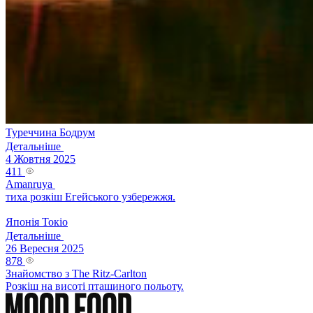
Туреччина
Бодрум
Детальніше
4 Жовтня 2025
411
Amanruya
тиха розкіш Егейського узбережжя.
Японія
Токіо
Детальніше
26 Вересня 2025
878
Знайомство з The Ritz-Carlton
Розкіш на висоті пташиного польоту.