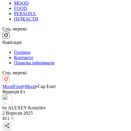
MOOD
FOOD
PERSONA
ПІДКАСТИ
Соц. мережі
Навігація
Головна
Контакти
Правова інформація
Соц. мережі
MoodFood
•
Mood
•
Cap Estel
Франція
Ез
by ALEXEY Kostyliev
2 Вересня 2025
411