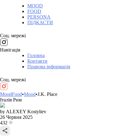
MOOD
FOOD
PERSONA
ПІДКАСТИ
Соц. мережі
Навігація
Головна
Контакти
Правова інформація
Соц. мережі
MoodFood
•
Mood
•
J.K. Place
Італія
Рим
by ALEXEY Kostyliev
26 Червня 2025
432