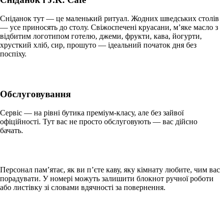
Сніданок тут — це маленький ритуал. Жодних шведських столів
— усе приносять до столу. Свіжоспечені круасани, м’яке масло з
відбитим логотипом готелю, джеми, фрукти, кава, йогурти,
хрусткий хліб, сир, прошуто — ідеальний початок дня без
поспіху.
Обслуговування
Сервіс — на рівні бутика преміум-класу, але без зайвої
офіційності. Тут вас не просто обслуговують — вас дійсно
бачать.
Персонал пам’ятає, як ви п’єте каву, яку кімнату любите, чим вас
порадувати. У номері можуть залишити блокнот ручної роботи
або листівку зі словами вдячності за повернення.