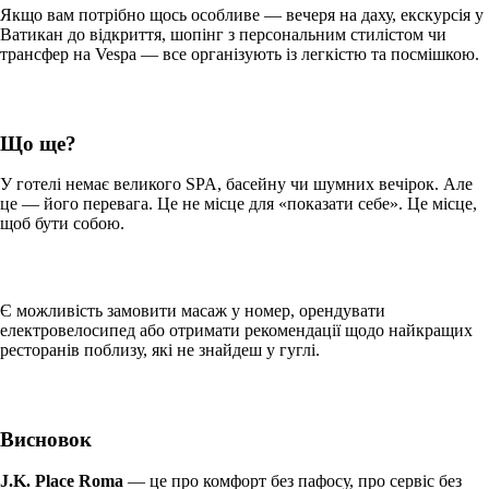
Якщо вам потрібно щось особливе — вечеря на даху, екскурсія у
Ватикан до відкриття, шопінг з персональним стилістом чи
трансфер на Vespa — все організують із легкістю та посмішкою.
Що ще?
У готелі немає великого SPA, басейну чи шумних вечірок. Але
це — його перевага. Це не місце для «показати себе». Це місце,
щоб бути собою.
Є можливість замовити масаж у номер, орендувати
електровелосипед або отримати рекомендації щодо найкращих
ресторанів поблизу, які не знайдеш у гуглі.
Висновок
J.K. Place Roma
— це про комфорт без пафосу, про сервіс без