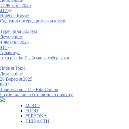
Детальніше
11 Жовтня 2025
417
Hotel de Russie
Cад тиші посеред римської краси.
Туреччина
Бодрум
Детальніше
4 Жовтня 2025
411
Amanruya
тиха розкіш Егейського узбережжя.
Японія
Токіо
Детальніше
26 Вересня 2025
878
Знайомство з The Ritz-Carlton
Розкіш на висоті пташиного польоту.
MOOD
FOOD
PERSONA
ПІДКАСТИ