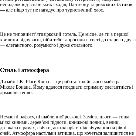
неподалік від Іспанських сходів, Пантеону та римських бутиків
— але ніщо тут не нагадує про туристичний хаос.
Це не типовий п’ятизірковий готель. Це місце, де ти з першої
хвилини відчуваєш, ніби тебе запросили в гості до старого друга
— елегантного, розумного і дуже стильного.
Стиль і атмосфера
Дизайн J.K. Place Roma — це робота італійського майстра
Мікеле Бонана. Йому вдалося поєднати стриману елегантність і
домашнє тепло.
Немає ні пафосу, ні шаблонної розкоші. Замість цього — тиша,
м’які килими, дерев’яні підлоги, книжкові полиці, великі
дзеркала в рамах, свічки, антикваріат, підсвічування на рівні
очей. Атмосфера настільки затишна, що хочеться залишитися не