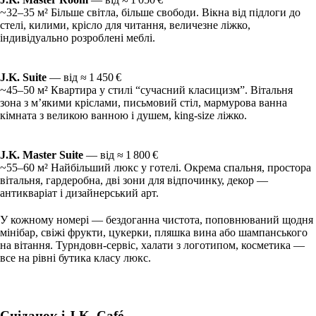
~32–35 м² Більше світла, більше свободи. Вікна від підлоги до
стелі, килими, крісло для читання, величезне ліжко,
індивідуально розроблені меблі.
J.K. Suite
— від ≈ 1 450 €
~45–50 м² Квартира у стилі “сучасний класицизм”. Вітальня
зона з м’якими кріслами, письмовий стіл, мармурова ванна
кімната з великою ванною і душем, king-size ліжко.
J.K. Master Suite
— від ≈ 1 800 €
~55–60 м² Найбільший люкс у готелі. Окрема спальня, простора
вітальня, гардеробна, дві зони для відпочинку, декор —
антикваріат і дизайнерський арт.
У кожному номері — бездоганна чистота, поповнюваний щодня
мінібар, свіжі фрукти, цукерки, пляшка вина або шампанського
на вітання. Турндовн-сервіс, халати з логотипом, косметика —
все на рівні бутика класу люкс.
Сніданок і J.K. Café