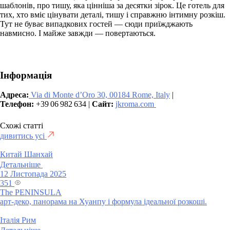
шаблонів, про тишу, яка цінніша за десятки зірок. Це готель для
тих, хто вміє цінувати деталі, тишу і справжню інтимну розкіш.
Тут не буває випадкових гостей — сюди приїжджають
навмисно. І майже завжди — повертаються.
Інформація
Адреса:
Via di Monte d’Oro 30, 00184 Rome, Italy
|
Телефон:
+39 06 982 634 |
Сайт:
jkroma.com
Схожі статті
дивитись усі
Китай
Шанхай
Детальніше
12 Листопада 2025
351
The PENINSULA
арт-деко, панорама на Хуанпу і формула ідеальної розкоші.
Італія
Рим