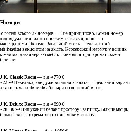
Номери
У готелі всього 27 номерів — і це принципово. Кожен номер
індивідуальний: одні з високими стелями, інші — з
мансардними вікнами. Загальний стиль — елегантний
мінімалізм з акцентом на якість. Каррарський мармур у ванних
кімнатах, дизайнерські меблі, шовкові штори, аромат свіжої
білизни.
J.K. Classic Room
— від ≈ 770 €
~22 м² Невелика, але дуже затишна кімната — ідеальний варіант
для соло-мандрівників або пари на короткий візит.
J.K. Deluxe Room
— від ≈ 890 €
~28–30 м² Вишуканий баланс простору і затишку. Більше місця,
більше світла, окрема зона з письмовим столом.
J.K. Master Room
— від ≈ 1 050 €