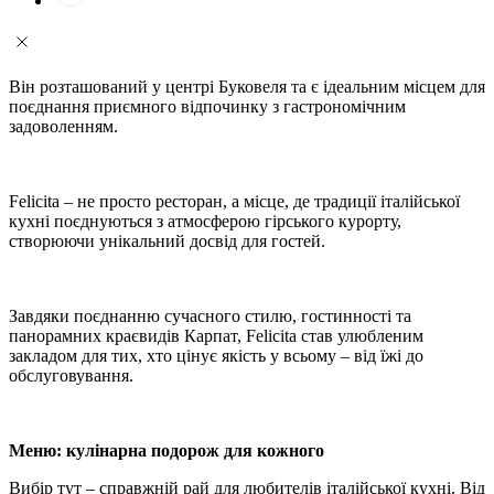
Він розташований у центрі Буковеля та є ідеальним місцем для
поєднання приємного відпочинку з гастрономічним
задоволенням.
Felicita – не просто ресторан, а місце, де традиції італійської
кухні поєднуються з атмосферою гірського курорту,
створюючи унікальний досвід для гостей.
Завдяки поєднанню сучасного стилю, гостинності та
панорамних краєвидів Карпат, Felicita став улюбленим
закладом для тих, хто цінує якість у всьому – від їжі до
обслуговування.
Меню: кулінарна подорож для кожного
Вибір тут – справжній рай для любителів італійської кухні. Від