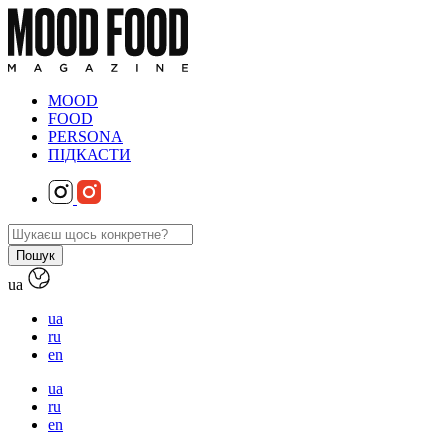
MOOD
FOOD
PERSONA
ПІДКАСТИ
ua
ua
ru
en
ua
ru
en