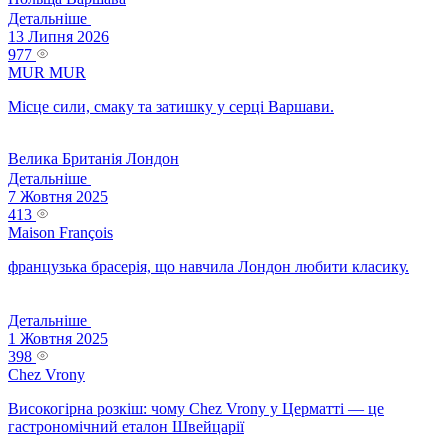
Детальніше
13 Липня 2026
977
MUR MUR
Місце сили, смаку та затишку у серці Варшави.
Велика Британія
Лондон
Детальніше
7 Жовтня 2025
413
Maison François
французька брасерія, що навчила Лондон любити класику.
Детальніше
1 Жовтня 2025
398
Chez Vrony
Високогірна розкіш: чому Chez Vrony у Церматті — це
гастрономічний еталон Швейцарії