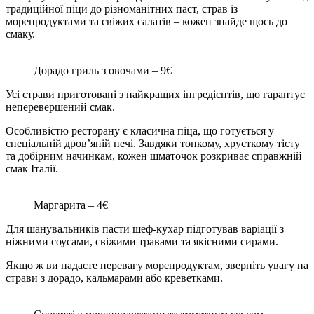
традиційної піци до різноманітних паст, страв із
морепродуктами та свіжих салатів – кожен знайде щось до
смаку.
Дорадо гриль з овочами – 9€
Усі страви приготовані з найкращих інгредієнтів, що гарантує
неперевершений смак.
Особливістю ресторану є класична піца, що готується у
спеціальній дров’яній печі. Завдяки тонкому, хрусткому тісту
та добірним начинкам, кожен шматочок розкриває справжній
смак Італії.
Маргарита – 4€
Для шанувальників пасти шеф-кухар підготував варіації з
ніжними соусами, свіжими травами та якісними сирами.
Якщо ж ви надаєте перевагу морепродуктам, зверніть увагу на
страви з дорадо, кальмарами або креветками.