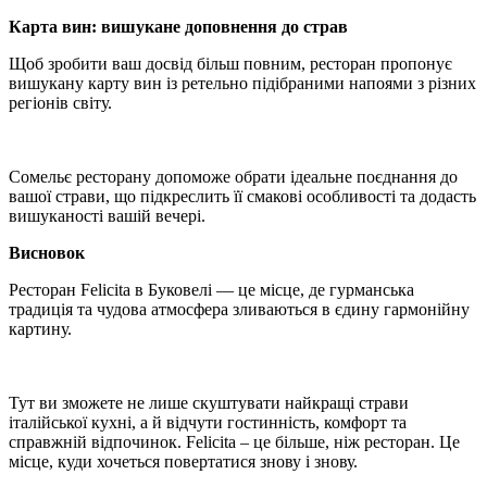
Карта вин: вишукане доповнення до страв
Щоб зробити ваш досвід більш повним, ресторан пропонує
вишукану карту вин із ретельно підібраними напоями з різних
регіонів світу.
Сомельє ресторану допоможе обрати ідеальне поєднання до
вашої страви, що підкреслить її смакові особливості та додасть
вишуканості вашій вечері.
Висновок
Ресторан Felicita в Буковелі — це місце, де гурманська
традиція та чудова атмосфера зливаються в єдину гармонійну
картину.
Тут ви зможете не лише скуштувати найкращі страви
італійської кухні, а й відчути гостинність, комфорт та
справжній відпочинок. Felicita – це більше, ніж ресторан. Це
місце, куди хочеться повертатися знову і знову.