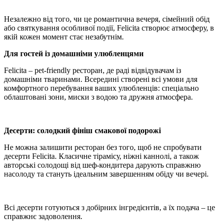
Незалежно від того, чи це романтична вечеря, сімейний обід
або святкування особливої події, Felicita створює атмосферу, в
якій кожен момент стає незабутнім.
Для гостей із домашніми улюбленцями
Felicita – pet-friendly ресторан, де раді відвідувачам із
домашніми тваринами. Всередині створені всі умови для
комфортного перебування ваших улюбленців: спеціально
облаштовані зони, миски з водою та дружня атмосфера.
Десерти: солодкий фініш смакової подорожі
Не можна залишити ресторан без того, щоб не спробувати
десерти Felicita. Класичне тірамісу, ніжні каннолі, а також
авторські солодощі від шеф-кондитера дарують справжню
насолоду та стануть ідеальним завершенням обіду чи вечері.
Всі десерти готуються з добірних інгредієнтів, а їх подача – це
справжнє задоволення.