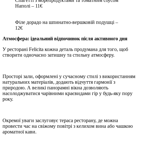
Спагетті з морепродуктами та томатним соусом
Наполі – 11€
Філе дорадо на шпинатно-вершковій подушці –
12€
Атмосфера: ідеальний відпочинок після активного дня
У ресторані Felicita кожна деталь продумана для того, щоб
створити одночасно затишну та стильну атмосферу.
Просторі зали, оформлені у сучасному стилі з використанням
натуральних матеріалів, додають відчуття гармонії з
природою. А великі панорамні вікна дозволяють
насолоджуватися чарівними краєвидами гір у будь-яку пору
року.
Окремої уваги заслуговує тераса ресторану, де можна
провести час на свіжому повітрі з келихом вина або чашкою
ароматної кави.