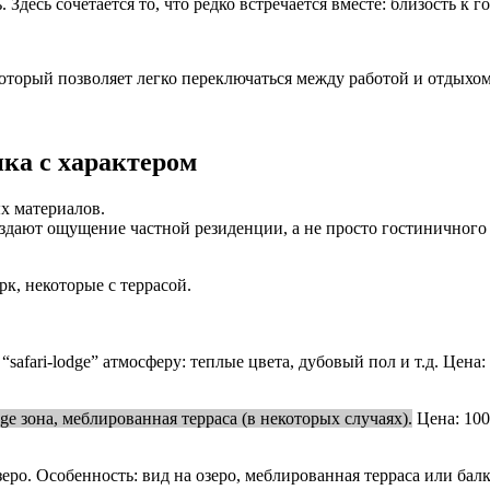
. Здесь сочетается то, что редко встречается вместе: близость к
 который позволяет легко переключаться между работой и отдыхом 
ика с характером
ых материалов.
оздают ощущение частной резиденции, а не просто гостиничного
рк, некоторые с террасой.
“safari-lodge” атмосферу: теплые цвета, дубовый пол и т.д. Цена: 
e зона, меблированная терраса (в некоторых случаях).
Цена: 10
еро. Особенность: вид на озеро, меблированная терраса или балк