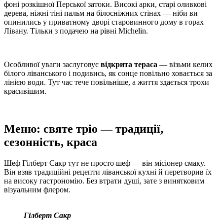
фоні розкішної Перської затоки. Високі арки, старі оливкові
дерева, ніжні тіні пальм на білосніжних стінах — ніби ви
опинились у приватному дворі старовинного дому в горах
Лівану. Тільки з подачею на рівні Michelin.
Особливої уваги заслуговує
відкрита тераса
— візьми келих
білого ліванського і подивись, як сонце повільно ховається за
лінією води. Тут час тече повільніше, а життя здається трохи
красивішим.
Меню: святе тріо — традиції,
сезонність, краса
Шеф Гілберт Сакр тут не просто шеф — він місіонер смаку.
Він взяв традиційні рецепти ліванської кухні й перетворив їх
на високу гастрономію. Без втрати душі, зате з винятковим
візуальним флером.
Гілберт Сакр