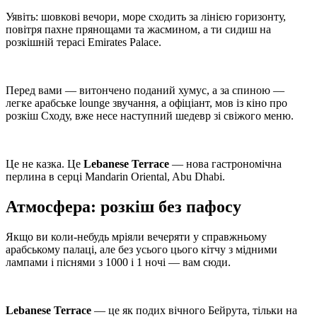
Уявіть: шовкові вечори, море сходить за лінією горизонту,
повітря пахне прянощами та жасмином, а ти сидиш на
розкішній терасі Emirates Palace.
Перед вами — витончено поданий хумус, а за спиною —
легке арабське lounge звучання, а офіціант, мов із кіно про
розкіш Сходу, вже несе наступний шедевр зі свіжого меню.
Це не казка. Це
Lebanese Terrace
— нова гастрономічна
перлина в серці Mandarin Oriental, Abu Dhabi.
Атмосфера: розкіш без пафосу
Якщо ви коли-небудь мріяли вечеряти у справжньому
арабському палаці, але без усього цього кітчу з мідними
лампами і піснями з 1000 і 1 ночі — вам сюди.
Lebanese Terrace
— це як подих вічного Бейрута, тільки на