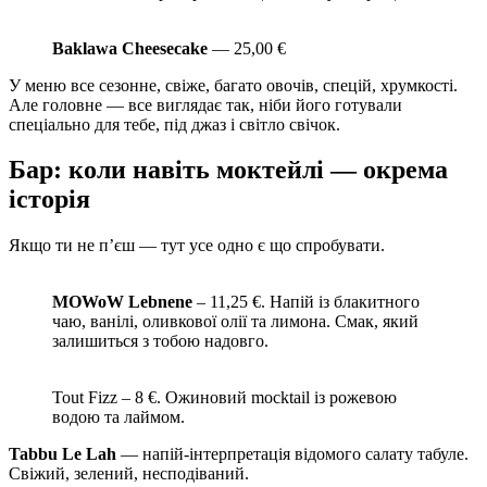
Baklawa Cheesecake
— 25,00 €
У меню все сезонне, свіже, багато овочів, спецій, хрумкості.
Але головне — все виглядає так, ніби його готували
спеціально для тебе, під джаз і світло свічок.
Бар: коли навіть моктейлі — окрема
історія
Якщо ти не п’єш — тут усе одно є що спробувати.
MOWoW Lebnene
– 11,25 €. Напій із блакитного
чаю, ванілі, оливкової олії та лимона. Смак, який
залишиться з тобою надовго.
Tout Fizz – 8 €. Ожиновий mocktail із рожевою
водою та лаймом.
Tabbu Le Lah
— напій-інтерпретація відомого салату табуле.
Свіжий, зелений, несподіваний.