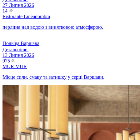
27 Липня 2026
14
Ristorante Lineadombra
перлина над водою з винятковою атмосферою.
Польща
Варшава
Детальніше
13 Липня 2026
975
MUR MUR
Місце сили, смаку та затишку у серці Варшави.