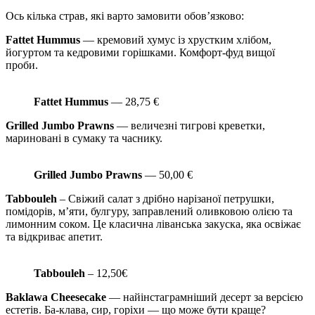
Ось кілька страв, які варто замовити обов’язково:
Fattet Hummus
— кремовий хумус із хрустким хлібом,
йогуртом та кедровими горішками. Комфорт-фуд вищої
проби.
Fattet Hummus
— 28,75 €
Grilled Jumbo Prawns
— величезні тигрові креветки,
мариновані в сумаку та часнику.
Grilled Jumbo Prawns
— 50,00 €
Tabbouleh
– Свіжий салат з дрібно нарізаної петрушки,
помідорів, м’яти, булгуру, заправлений оливковою олією та
лимонним соком. Це класична ліванська закуска, яка освіжає
та відкриває апетит.
Tabbouleh
– 12,50€
Baklawa Cheesecake
— найінстаграмніший десерт за версією
естетів. Ба-клава, сир, горіхи — що може бути краще?