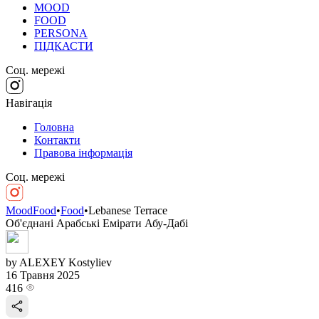
MOOD
FOOD
PERSONA
ПІДКАСТИ
Соц. мережі
Навігація
Головна
Контакти
Правова інформація
Соц. мережі
MoodFood
•
Food
•
Lebanese Terrace
Об'єднані Арабські Емірати
Абу-Дабі
by ALEXEY Kostyliev
16 Травня 2025
416