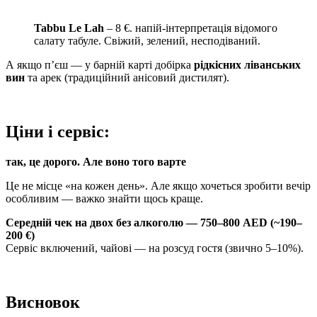
Tabbu Le Lah
– 8 €. напій-інтерпретація відомого
салату табуле. Свіжий, зелений, несподіваний.
А якщо п’єш — у барній карті добірка
рідкісних ліванських
вин
та арек (традиційний анісовий дистилят).
Ціни і сервіс:
так, це дорого. Але воно того варте
Це не місце «на кожен день». Але якщо хочеться зробити вечір
особливим — важко знайти щось краще.
Середній чек на двох без алкоголю — 750–800 AED (~190–
200 €)
Сервіс включений, чайові — на розсуд гостя (звично 5–10%).
Висновок