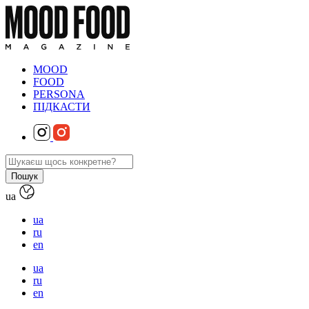
MOOD
FOOD
PERSONA
ПІДКАСТИ
ua
ua
ru
en
ua
ru
en