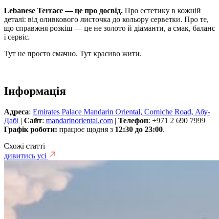
Lebanese Terrace — це про досвід.
Про естетику в кожній
деталі: від оливкового листочка до кольору серветки. Про те,
що справжня розкіш — це не золото й діаманти, а смак, баланс
і сервіс.
Тут не просто смачно. Тут красиво жити.
Інформація
Адреса
:
Emirates Palace Mandarin Oriental, Corniche Road, Абу-
Дабі
|
Сайт
:
mandarinoriental.com
|
Телефон
: +971 2 690 7999 |
Графік роботи:
працює щодня з
12:30 до 23:00
.
Схожі статті
дивитись усі