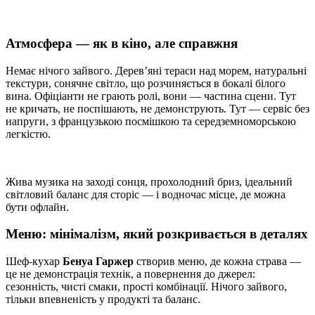
Атмосфера — як в кіно, але справжня
Немає нічого зайвого. Дерев’яні тераси над морем, натуральні
текстури, сонячне світло, що розчиняється в бокалі білого
вина. Офіціанти не грають ролі, вони — частина сцени. Тут
не кричать, не поспішають, не демонструють. Тут — сервіс без
напруги, з французькою посмішкою та середземноморською
легкістю.
Жива музика на заході сонця, прохолодний бриз, ідеальний
світловий баланс для сторіс — і водночас місце, де можна
бути офлайн.
Меню: мінімалізм, який розкривається в деталях
Шеф-кухар
Бенуа Гаржер
створив меню, де кожна страва —
це не демонстрація технік, а повернення до джерел:
сезонність, чисті смаки, прості комбінації. Нічого зайвого,
тільки впевненість у продукті та баланс.