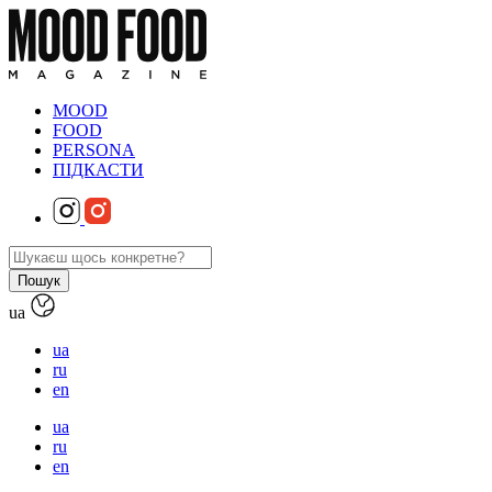
MOOD
FOOD
PERSONA
ПІДКАСТИ
ua
ua
ru
en
ua
ru
en