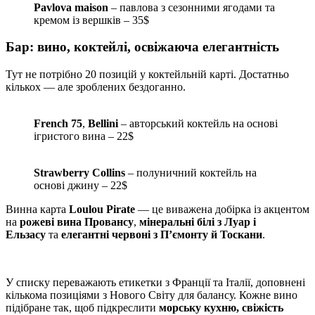
Pavlova maison
– павлова з сезонними ягодами та
кремом із вершків – 35$
Бар: вино, коктейлі, освіжаюча елегантність
Тут не потрібно 20 позицій у коктейльній карті. Достатньо
кількох — але зроблених бездоганно.
French 75
,
Bellini
– авторський коктейль на основі
ігристого вина – 22$
Strawberry Collins
– полуничний коктейль на
основі джину – 22$
Винна карта
Loulou Pirate
— це виважена добірка із акцентом
на
рожеві вина Провансу
,
мінеральні білі з Луар і
Ельзасу
та
елегантні червоні з П’ємонту й Тоскани
.
У списку переважають етикетки з Франції та Італії, доповнені
кількома позиціями з Нового Світу для балансу. Кожне вино
підібране так, щоб підкреслити
морську кухню, свіжість