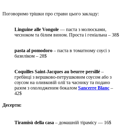
Поговоримо трішки про страви цього закладу:
Linguine alle Vongole
— паста з молюсками,
чесноком та білим вином. Проста і геніальна – 38$
pasta al pomodoro
– паста в томатному соусі з
базиліком – 28$
Coquilles Saint-Jacques au beurre persillé
–
гребінці з вершково-петрушковим соусом або з
соусом на оливковій олії та часнику та подано
разом з охолодженим бокалом
Sancerre Blanc
–
42$
Десерти:
Tiramisù della casa
– домашній тірамісу — 16$