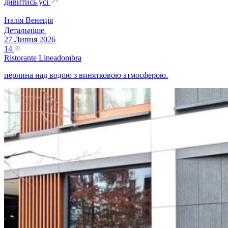
дивитись усі
Італія
Венеція
Детальніше
27 Липня 2026
14
Ristorante Lineadombra
перлина над водою з винятковою атмосферою.