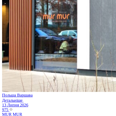
Польща
Варшава
Детальніше
13 Липня 2026
975
MUR MUR