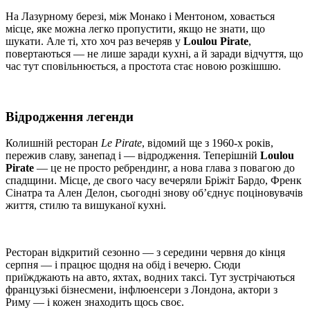
На Лазурному березі, між Монако і Ментоном, ховається
місце, яке можна легко пропустити, якщо не знати, що
шукати. Але ті, хто хоч раз вечеряв у
Loulou Pirate
,
повертаються — не лише заради кухні, а й заради відчуття, що
час тут сповільнюється, а простота стає новою розкішшю.
Відродження легенди
Колишній ресторан
Le Pirate
, відомий ще з 1960-х років,
пережив славу, занепад і — відродження. Теперішній
Loulou
Pirate
— це не просто ребрендинг, а нова глава з повагою до
спадщини. Місце, де свого часу вечеряли Бріжіт Бардо, Френк
Сінатра та Ален Делон, сьогодні знову об’єднує поціновувачів
життя, стилю та вишуканої кухні.
Ресторан відкритий сезонно — з середини червня до кінця
серпня — і працює щодня на обід і вечерю. Сюди
приїжджають на авто, яхтах, водних таксі. Тут зустрічаються
французькі бізнесмени, інфлюенсери з Лондона, актори з
Риму — і кожен знаходить щось своє.