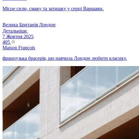
Місце сили, смаку та затишку у серці Варшави.
Велика Британія
Лондон
Детальніше
7 Жовтня 2025
405
Maison François
французька брасерія, що навчила Лондон любити класику.