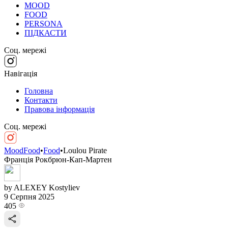
MOOD
FOOD
PERSONA
ПІДКАСТИ
Соц. мережі
Навігація
Головна
Контакти
Правова інформація
Соц. мережі
MoodFood
•
Food
•
Loulou Pirate
Франція
Рокбрюн-Кап-Мартен
by ALEXEY Kostyliev
9 Серпня 2025
405