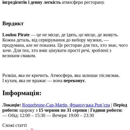
інгредієнтів і денну легкість
атмосфери ресторану.
Вердикт
Loulou Pirate
— це не місце, де їдять, це місце, де живуть.
Кожна деталь, від сервірування до вибору музики, —
продумана, але не показна. Це ресторан для тих, хто знає, чого
хоче. Для тих, хто вміє цінувати прості речі, зроблені з
великим смаком.
Розкіш, яка не кричить. Атмосфера, яка залишає післясмак.
І кухня, яка не вражає — вона
переконує
.
Інформація:
Локація:
Roquebrune-Cap-Martin, Французька Рив’єра
|
Період
роботи:
щороку з
15 червня по 31 серпня
|
Години роботи:
— Обід: 12:00 – 15:30 — Вечеря: 19:00 – 23:30
Схожі статті