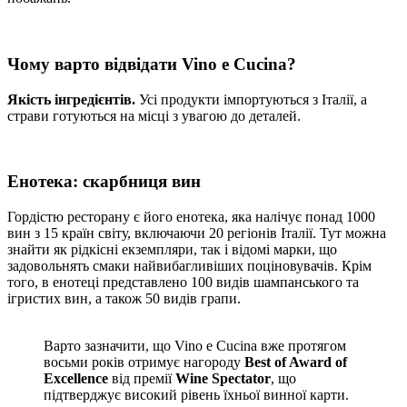
Чому варто відвідати Vino e Cucina?
Якість інгредієнтів.
Усі продукти імпортуються з Італії, а
страви готуються на місці з увагою до деталей.
Енотека: скарбниця вин
Гордістю ресторану є його енотека, яка налічує понад 1000
вин з 15 країн світу, включаючи 20 регіонів Італії. Тут можна
знайти як рідкісні екземпляри, так і відомі марки, що
задовольнять смаки найвибагливіших поціновувачів. Крім
того, в енотеці представлено 100 видів шампанського та
ігристих вин, а також 50 видів грапи.
Варто зазначити, що Vino e Cucina вже протягом
восьми років отримує нагороду
Best of Award of
Excellence
від премії
Wine Spectator
, що
підтверджує високий рівень їхньої винної карти.