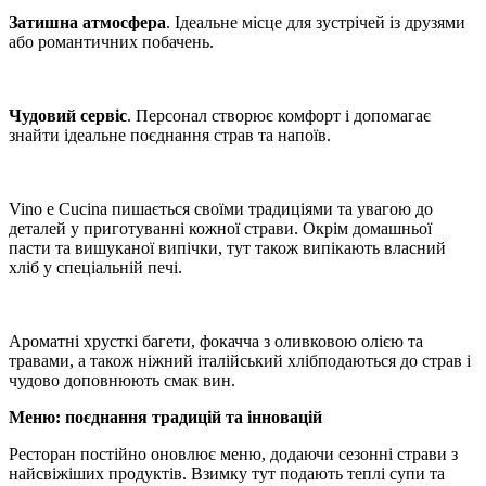
Затишна атмосфера
. Ідеальне місце для зустрічей із друзями
або романтичних побачень.
Чудовий сервіс
. Персонал створює комфорт і допомагає
знайти ідеальне поєднання страв та напоїв.
Vino e Cucina пишається своїми традиціями та увагою до
деталей у приготуванні кожної страви. Окрім домашньої
пасти та вишуканої випічки, тут також випікають власний
хліб у спеціальній печі.
Ароматні хрусткі багети, фокачча з оливковою олією та
травами, а також ніжний італійський хлібподаються до страв і
чудово доповнюють смак вин.
Меню: поєднання традицій та інновацій
Ресторан постійно оновлює меню, додаючи сезонні страви з
найсвіжіших продуктів. Взимку тут подають теплі супи та