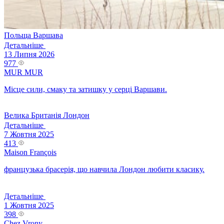
Польща
Варшава
Детальніше
13 Липня 2026
977
MUR MUR
Місце сили, смаку та затишку у серці Варшави.
Велика Британія
Лондон
Детальніше
7 Жовтня 2025
413
Maison François
французька брасерія, що навчила Лондон любити класику.
Детальніше
1 Жовтня 2025
398
Chez Vrony