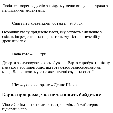
Любителі морепродуктів знайдуть у меню вишукані страви з
італійськими акцентами.
Спагетті з креветками, ботарга – 970 грн
Особливу увагу приділено пасті, яку готують виключно зі
свіжих інгредієнтів, та піці на тонкому тісті, випеченій у
дров’яній печі.
Пана кота – 355 грн
Десерти заслуговують окремої уваги. Варто спробувати ніжну
пана коту або марітоццо, які готуються безпосередньо на
місці. Доповнюють усе це автентичні соуси та спеції.
Шеф-кухар ресторану – Денис Шагов
Барна програма, яка не залишить байдужим
Vino e Cucina — це не лише гастрономія, а й майстерно
підібрані напої.