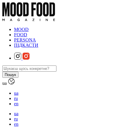
MOOD
FOOD
PERSONA
ПІДКАСТИ
ua
ua
ru
en
ua
ru
en