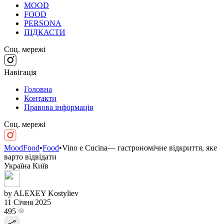
MOOD
FOOD
PERSONA
ПІДКАСТИ
Соц. мережі
Навігація
Головна
Контакти
Правова інформація
Соц. мережі
MoodFood
•
Food
•
Vino e Cucina— гастрономічне відкриття, яке
варто відвідати
Україна
Київ
by ALEXEY Kostyliev
11 Січня 2025
495