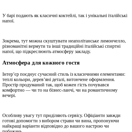
У барі подають як класичні коктейлі, так і унікальні італійські
напої.
Зокрема, тут можна скуштувати неаполітанське лимончелло,
різноманітні вермути та інші традиційні італійські спиртні
напої, що підкреслюють атмосферу закладу.
Атмосфера для кожного гостя
Інтер’єр поєднує сучасний стиль із класичними елементами:
теплі кольори, дерев’яні деталі, витончене оформлення.
Простір продуманий так, щоб кожен гість почувався
комфортно — чи то на бізнес-ланчі, чи на романтичному
вечері.
Особливу увагу тут приділяють сервісу. Офіціанти завжди
готові допомогти з вибором страви чи вина, пропонуючи
найкращі варіанти відповідно до вашого настрою чи
побажань.